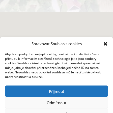
Spravovat Souhlas s cookies
Abychom poskytli co nejlepší služby, používáme k ukládání a/nebo
přístupu k informacím o zařízení, technologie jako jsou soubory
cookies. Souhlas s těmito technologiemi nám umožní zpracovávat
údaje, jako je chování při procházení nebo jedinečná ID na tomto
webu. Nesouhlas nebo odvolání souhlasu může nepříznivě ovlivnit
určité vlastnosti a funkce.
Kontakt
Příjmout
OBECNÍ ÚŘAD
Odmítnout
Prostřední Poříčí 9
679 62 Křetín