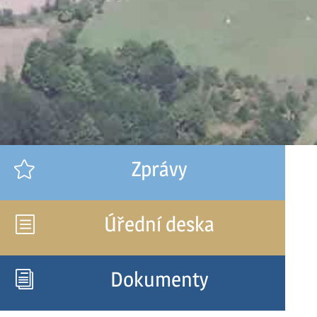
Zprávy

Úřední deska
b
Dokumenty
i