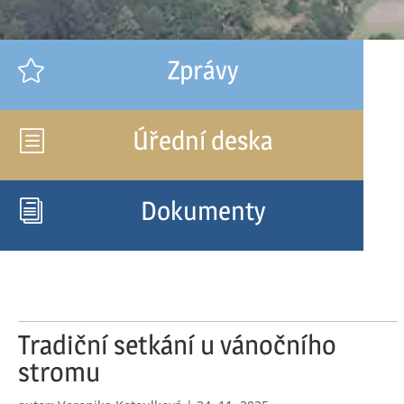
Zprávy

Úřední deska
b
Dokumenty
i
Tradiční setkání u vánočního
stromu