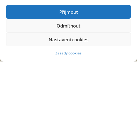
Příjmout
Kontakt
Odmítnout
OBECNÍ ÚŘAD
Nastavení cookies
Prostřední Poříčí 9
679 62 Křetín
Zásady cookies
+420 516 470 755
obec@prostredniporici.cz
STAROSTA OBCE
+420 724 187 906
starosta@prostredniporici.cz
ÚŘEDNÍ HODINY
Středa: 18:00 - 20:00