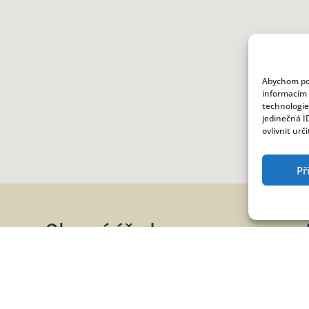
Abychom pos
informacím 
technologie
jedinečná I
ovlivnit urč
Př
Obecní úřad
Povinný subjekt
Zastupitelstvo obce