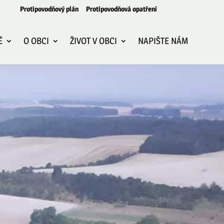
Protipovodňový plán
Protipovodňová opatření
Ě
O OBCI
ŽIVOT V OBCI
NAPIŠTE NÁM