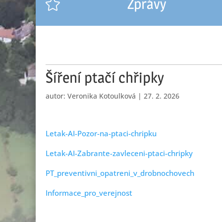
Zprávy

Šíření ptačí chřipky
autor:
Veronika Kotoulková
|
27. 2. 2026
Letak-AI-Pozor-na-ptaci-chripku
Letak-AI-Zabrante-zavleceni-ptaci-chripky
PT_preventivni_opatreni_v_drobnochovech
Informace_pro_verejnost