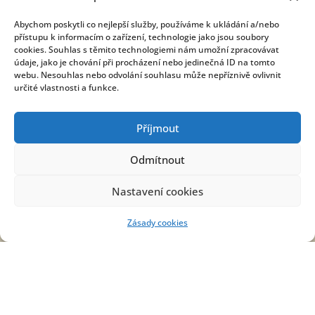
Abychom poskytli co nejlepší služby, používáme k ukládání a/nebo
Kontakt
přístupu k informacím o zařízení, technologie jako jsou soubory
cookies. Souhlas s těmito technologiemi nám umožní zpracovávat
údaje, jako je chování při procházení nebo jedinečná ID na tomto
webu. Nesouhlas nebo odvolání souhlasu může nepříznivě ovlivnit
OBECNÍ ÚŘAD
určité vlastnosti a funkce.
Prostřední Poříčí 9
679 62 Křetín
Příjmout
+420 516 470 755
Odmítnout
obec@prostredniporici.cz
Nastavení cookies
STAROSTA OBCE
+420 724 187 906
Zásady cookies
starosta@prostredniporici.cz
ÚŘEDNÍ HODINY
Středa: 18:00 - 20:00