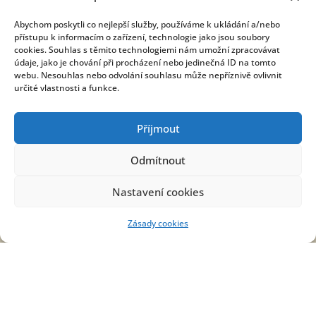
Abychom poskytli co nejlepší služby, používáme k ukládání a/nebo
Kontakt
přístupu k informacím o zařízení, technologie jako jsou soubory
cookies. Souhlas s těmito technologiemi nám umožní zpracovávat
údaje, jako je chování při procházení nebo jedinečná ID na tomto
webu. Nesouhlas nebo odvolání souhlasu může nepříznivě ovlivnit
OBECNÍ ÚŘAD
určité vlastnosti a funkce.
Prostřední Poříčí 9
679 62 Křetín
Příjmout
+420 516 470 755
Odmítnout
obec@prostredniporici.cz
Nastavení cookies
STAROSTA OBCE
+420 724 187 906
Zásady cookies
starosta@prostredniporici.cz
ÚŘEDNÍ HODINY
Středa: 18:00 - 20:00