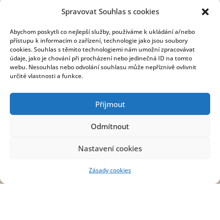
Spravovat Souhlas s cookies
Abychom poskytli co nejlepší služby, používáme k ukládání a/nebo
přístupu k informacím o zařízení, technologie jako jsou soubory
Kontakt
cookies. Souhlas s těmito technologiemi nám umožní zpracovávat
údaje, jako je chování při procházení nebo jedinečná ID na tomto
webu. Nesouhlas nebo odvolání souhlasu může nepříznivě ovlivnit
určité vlastnosti a funkce.
OBECNÍ ÚŘAD
Prostřední Poříčí 9
Příjmout
679 62 Křetín
Odmítnout
+420 516 470 755
obec@prostredniporici.cz
Nastavení cookies
STAROSTA OBCE
Zásady cookies
+420 724 187 906
starosta@prostredniporici.cz
ÚŘEDNÍ HODINY