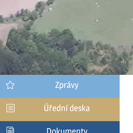
Zprávy

Úřední deska
b
Dokumenty
i