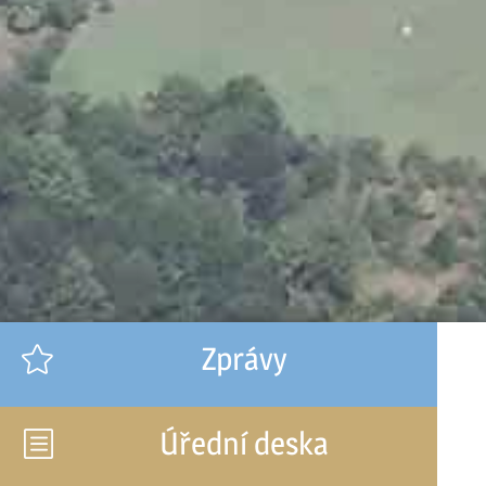
Zprávy

Úřední deska
b