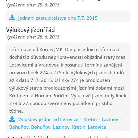
29. 6. 2015
Jednani zastupitelstva dne 7.7. 2015
Výlukový jízdní řád
25. 6. 2015
Informace od Kordis JMK. Dle posledních informací
dochází z důvodu nepřipravenosti objízdné trasy mezi
Letovicemi a Vranovou k posunutí termínu zahájení
provozu linek 274 a 275 dle výlukových jízdních řádů
až k datu 7. 7. 2015. U linky 274 je prodloužen
výlukový stav s prodlouženými jízdními dobami mezi
Křetínem a Horním Poříčím. Výlukové jízdní řády linek
274 a 275 budou zveřejněny počátkem příštího
týdne.
Vylukovy jizdni rad Letovice – Kretin – Lazinov –
Bohuňov, Bohuňov, Lazinov, Kretin, Letovice