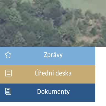
Zprávy

Úřední deska
b
Dokumenty
i