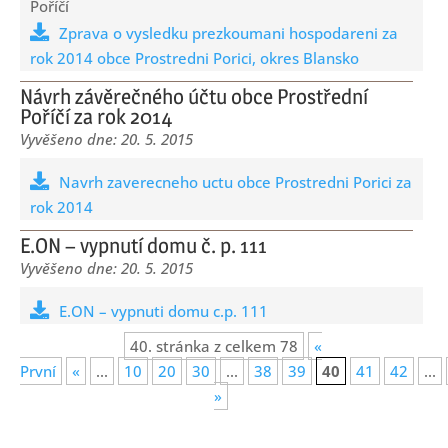
Poříčí
Zprava o vysledku prezkoumani hospodareni za
rok 2014 obce Prostredni Porici, okres Blansko
Návrh závěrečného účtu obce Prostřední
Poříčí za rok 2014
20. 5. 2015
Navrh zaverecneho uctu obce Prostredni Porici za
rok 2014
E.ON – vypnutí domu č. p. 111
20. 5. 2015
E.ON – vypnuti domu c.p. 111
40. stránka z celkem 78
«
První
«
...
10
20
30
...
38
39
40
41
42
...
»